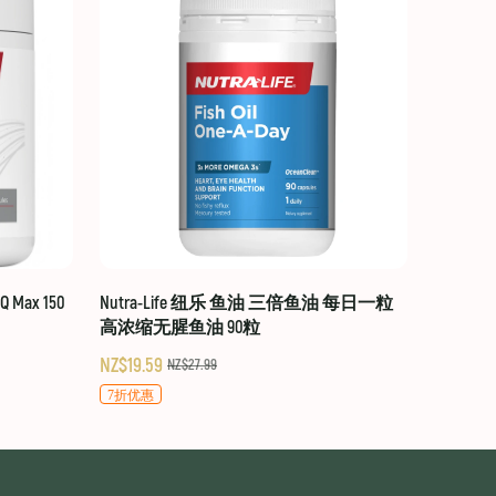
 Max 150
Nutra-Life 纽乐 鱼油 三倍鱼油 每日一粒
高浓缩无腥鱼油 90粒
NZ$19.59
NZ$27.99
7折优惠