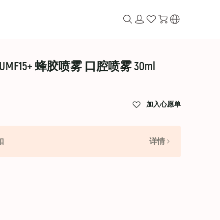
蜜UMF15+ 蜂胶喷雾 口腔喷雾 30ml
加入心愿单
扣
详情