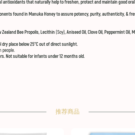
ul antioxidants that naturally help to freshen, protect and maintain good oral
nents found in Manuka Honey to assure potency, purity, authenticity, & fr
Zealand Bee Propolis, Lecithin
(Soy)
, Aniseed Oil, Clove Oil, Peppermint Oil, 
ol dry place below 25°C out of direct sunlight.
n people.
s. Not suitable for infants under 12 months old.
推荐商品