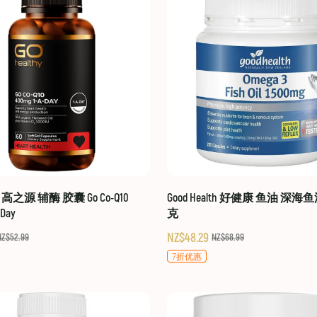
hy 高之源 辅酶 胶囊 Go Co-Q10
Good Health 好健康 鱼油 深海鱼
-Day
克
NZ$48.29
NZ$52.99
NZ$68.99
7折优惠