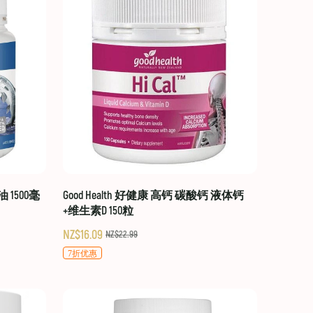
油 1500毫
Good Health 好健康 高钙 碳酸钙 液体钙
+维生素D 150粒
NZ$16.09
NZ$22.99
7折优惠