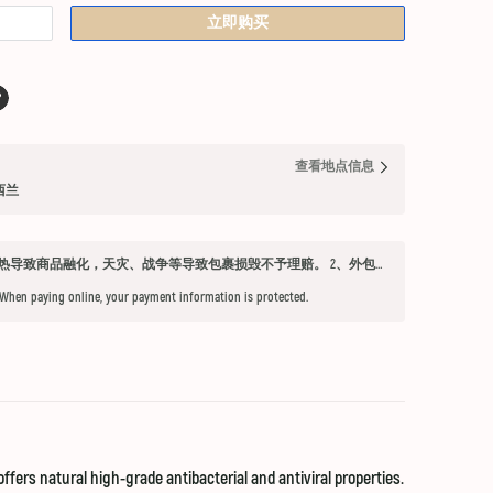
立即购买
查看地点信息
纽西兰
发货须知 1、因不可抗力因素：如天气过热导致商品融化，天灾、战争等导致包裹损毁不予理赔。 2、外包装箱完好，保健品内件胶囊破损、杂货等漏液问题不予赔付。 3、铁元，小安素，酵素液，玻璃瓶食用油，粉盐，会包泡泡纸，按照高要求打包，有爆罐、漏液均不予以理赔。 4、超过受理时限（签收后三天内未联系客服将不能申请售后） 5、首重不足1kg的包裹按1kg收费。 6、根据海关要求，海外直邮及保税仓产品必须提交收件人身份证信息（收件人姓名必须与上传身份证信息一致），否则将无法出库发货。 7、由于海外直邮产品路途遥远，在高温等不可控情况下，糖果、巧克力、口红、软胶囊会有软化变形的现象，建议收到产品后放入冰箱内冷却1-2小时再打开。
 When paying online, your payment information is protected.
rs natural high-grade antibacterial and antiviral properties.