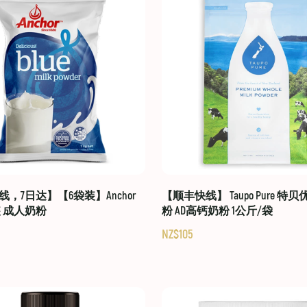
，7日达】【6袋装】Anchor
【顺丰快线】 Taupo Pure 特
装 成人奶粉
粉 AD高钙奶粉 1公斤/袋
NZ$105