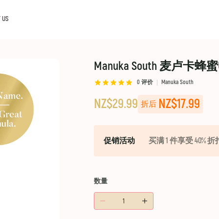
 US
Manuka South 麦卢卡蜂
0
评价
Manuka South
NZ$29.99
NZ$17.99
折后
促销活动
买满 1 件享受 40% 折
数量