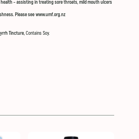
 health – assisting in treating sore throats, mild mouth ulcers
eshness. Please see
www.umf.org.nz
Myrrh Tincture,
Contains Soy.