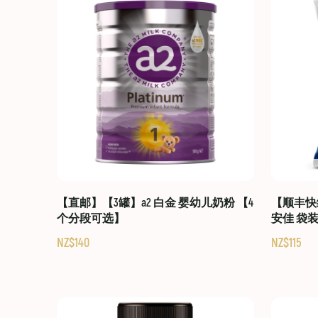
【直邮】【3罐】a2 白金 婴幼儿奶粉 【4
【顺丰快线
个分段可选】
安佳 袋
NZ$140
NZ$115