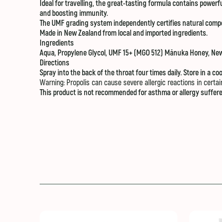
Ideal for travelling, the great-tasting formula contains powerf
and boosting immunity.
The UMF grading system independently certifies natural compo
Made in New Zealand from local and imported ingredients.
Ingredients
Aqua, Propylene Glycol, UMF 15+ (MGO 512) Mānuka Honey, New 
Directions
Spray into the back of the throat four times daily. Store in a co
Warning:
Propolis can cause severe allergic reactions in certai
This product is not recommended for asthma or allergy sufferer