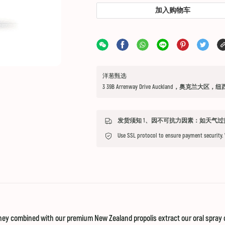
加入购物车
洋葱甄选
3 39B Arrenway Drive Auckland，奥克兰大区，
Use SSL protocol to ensure payment security.
combined with our premium New Zealand propolis extract our oral spray offe