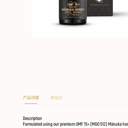
产品详情
评论(0)
Description
Formulated using our premium UMF 15+ (MGO 512) Mānuka honey 