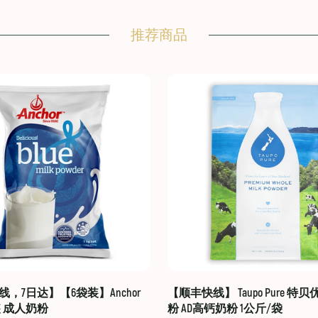
推荐商品
，7日达】【6袋装】Anchor
【顺丰快线】 Taupo Pure 特
装 成人奶粉
粉 AD高钙奶粉 1公斤/袋