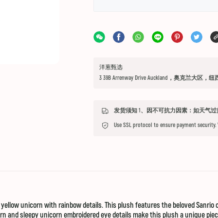
洋葱甄选
3 39B Arrenway Drive Auckland，奥克兰大区，
Use SSL protocol to ensure payment security.
l yellow unicorn with rainbow details. This plush features the beloved Sanrio 
n and sleepy unicorn embroidered eye details make this plush a unique piece 