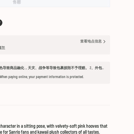
售罄
查看地点信息
纽西兰
发货须知 1、因不可抗力因素：如天气过热导致商品融化，天灾、战争等导致包裹损毁不予理赔。 2、外包装箱完好，保健品内件胶囊破损、杂货等漏液问题不予赔付。 3、铁元，小安素，酵素液，玻璃瓶食用油，粉盐，会包泡泡纸，按照高要求打包，有爆罐、漏液均不予以理赔。 4、超过受理时限（签收后三天内未联系客服将不能申请售后） 5、首重不足1kg的包裹按1kg收费。 6、根据海关要求，海外直邮及保税仓产品必须提交收件人身份证信息（收件人姓名必须与上传身份证信息一致），否则将无法出库发货。 7、由于海外直邮产品路途遥远，在高温等不可控情况下，糖果、巧克力、口红、软胶囊会有软化变形的现象，建议收到产品后放入冰箱内冷却1-2小时再打开。
 When paying online, your payment information is protected.
character in a sitting pose, with velvety-soft pink hooves that
for Sanrio fans and kawaii plush collectors of all tastes.