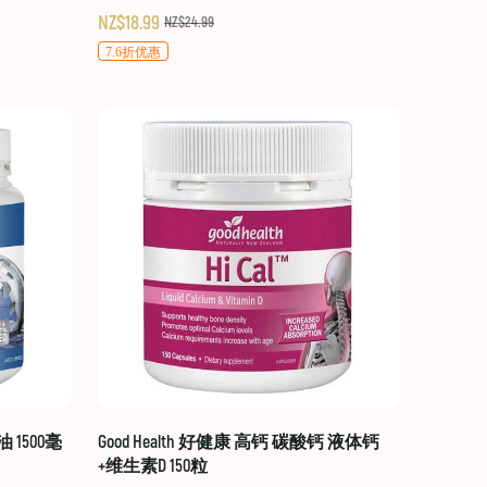
NZ$18.99
NZ$24.99
7.6折优惠
油 1500毫
Good Health 好健康 高钙 碳酸钙 液体钙
+维生素D 150粒