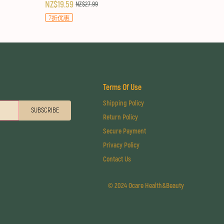
NZ$19.59
NZ$27.99
7折优惠
Terms Of Use
Shipping Policy
SUBSCRIBE
Return Policy
Secure Payment
Privacy Policy
Contact Us
©
2024 Ocare Health&Beauty