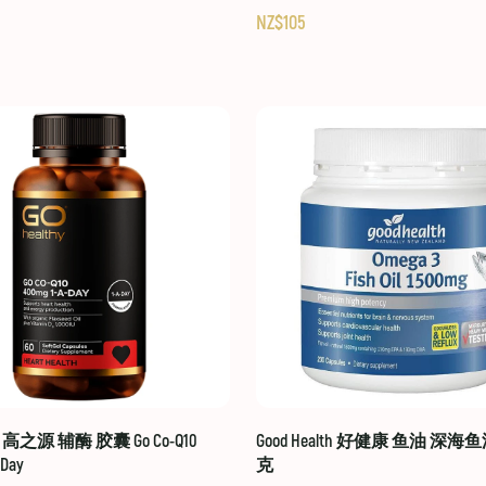
NZ$105
hy 高之源 辅酶 胶囊 Go Co-Q10
Good Health 好健康 鱼油 深海鱼
-Day
克