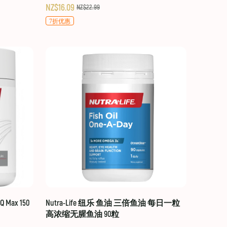
NZ$16.09
NZ$22.99
7折优惠
 Max 150
Nutra-Life 纽乐 鱼油 三倍鱼油 每日一粒
高浓缩无腥鱼油 90粒