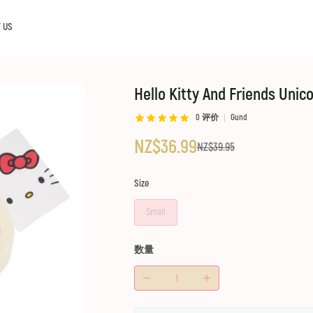
 US
Hello Kitty And Friends Unic
0
评价
Gund
NZ$36.99
NZ$39.95
Size
Small
数量