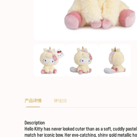
产品详情
评论(0)
Description
Hello Kitty has never looked cuter than as a soft, cuddly paste
match her iconic bow. Her eye-catching, shiny gold metallic hor