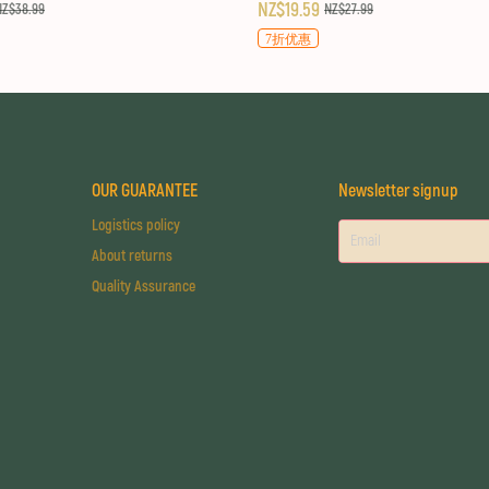
NZ$19.59
NZ$38.99
NZ$27.99
7折优惠
OUR GUARANTEE
Newsletter signup
Logistics policy
About returns
Quality Assurance