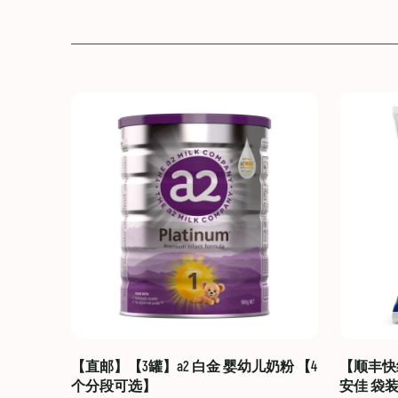
【直邮】【3罐】a2 白金 婴幼儿奶粉 【4
【顺丰快线
个分段可选】
安佳 袋