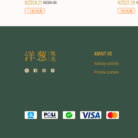
NZ$58.21
NZ$27.29
NZ$81.99
7.1折优惠
7折优惠
ABOUT US
Holiday activity
Private custom