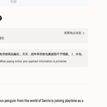
售罄
查看地点信息
纽西兰
发货须知 1、因不可抗力因素：如天气过热导致商品融化，天灾、战争等导致包裹损毁不予理赔。 2、外包装箱完好，保健品内件胶囊破损、杂货等漏液问题不予赔付。 3、铁元，小安素，酵素液，玻璃瓶食用油，粉盐，会包泡泡纸，按照高要求打包，有爆罐、漏液均不予以理赔。 4、超过受理时限（签收后三天内未联系客服将不能申请售后） 5、首重不足1kg的包裹按1kg收费。 6、根据海关要求，海外直邮及保税仓产品必须提交收件人身份证信息（收件人姓名必须与上传身份证信息一致），否则将无法出库发货。 7、由于海外直邮产品路途遥远，在高温等不可控情况下，糖果、巧克力、口红、软胶囊会有软化变形的现象，建议收到产品后放入冰箱内冷却1-2小时再打开。
 When paying online, your payment information is protected.
s penguin from the world of Sanrio is joining playtime as a