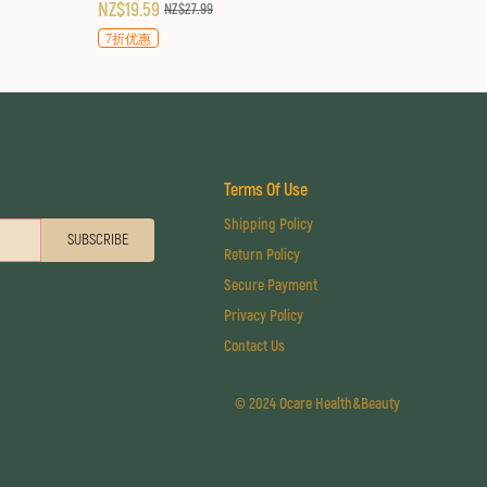
NZ$19.59
NZ$27.99
7折优惠
Terms Of Use
Shipping Policy
SUBSCRIBE
Return Policy
Secure Payment
Privacy Policy
Contact Us
©
2024 Ocare Health&Beauty