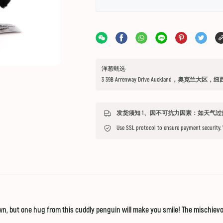
洋葱甄选
3 39B Arrenway Drive Auckland，奥克兰大区，
Use SSL protocol to ensure payment security.
n, but one hug from this cuddly penguin will make you smile! The mischievou