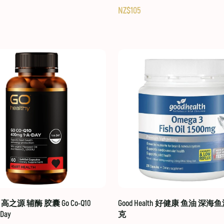
NZ$105
hy 高之源 辅酶 胶囊 Go Co-Q10
Good Health 好健康 鱼油 深海鱼
-Day
克