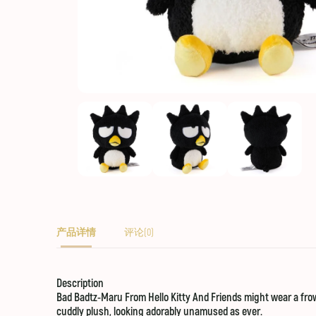
产品详情
评论(0)
Description
Bad Badtz-Maru From Hello Kitty And Friends might wear a frow
cuddly plush, looking adorably unamused as ever.