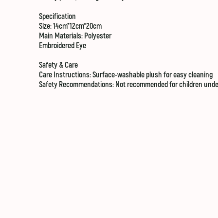
Specification
Size:
14cm*12cm*
20cm
Main Materials:
Polyester
Embroidered Eye
Safety & Care
Care Instructions:
Surface-washable plush for easy cleaning
Safety Recommendations:
Not recommended for children under