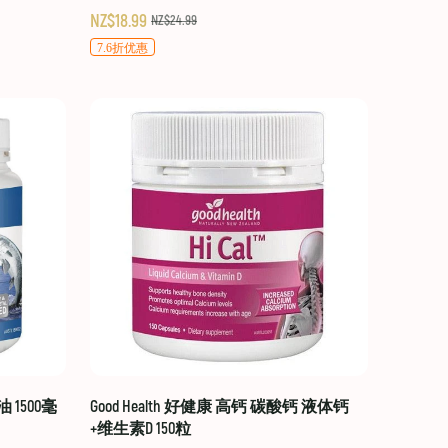
NZ$18.99
NZ$24.99
7.6折优惠
油 1500毫
Good Health 好健康 高钙 碳酸钙 液体钙
+维生素D 150粒