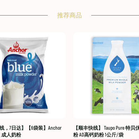
推荐商品
，7日达】【6袋装】Anchor
【顺丰快线】 Taupo Pure 特
装 成人奶粉
粉 AD高钙奶粉 1公斤/袋