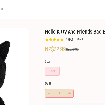
 US
Hello Kitty And Friends Bad
0
评价
Gund
NZ$32.99
NZ$39.95
Size
Small
数量