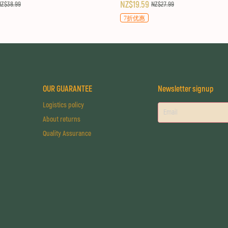
NZ$19.59
NZ$38.99
NZ$27.99
7折优惠
OUR GUARANTEE
Newsletter signup
Logistics policy
About returns
Quality Assurance