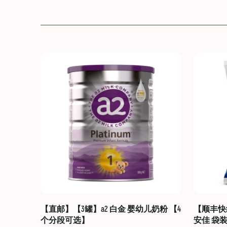
【直邮】【3罐】a2 白金 婴幼儿奶粉 【4
【顺丰快线
个分段可选】
安佳 袋