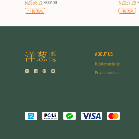
NZ$58.21
NZ$27.29
NZ$81.99
7.1折优惠
7折优惠
ABOUT US
Holiday activity
Private custom