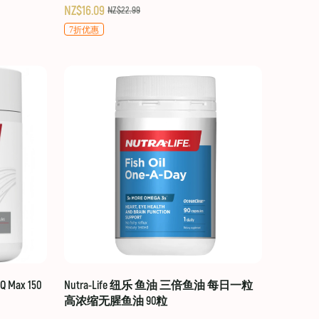
NZ$16.09
NZ$22.99
7折优惠
 Max 150
Nutra-Life 纽乐 鱼油 三倍鱼油 每日一粒
高浓缩无腥鱼油 90粒