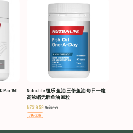
 Max 150
Nutra-Life 纽乐 鱼油 三倍鱼油 每日一粒
高浓缩无腥鱼油 90粒
NZ$19.59
NZ$27.99
7折优惠