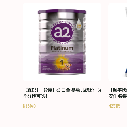
【直邮】【3罐】a2 白金 婴幼儿奶粉 【4
【顺丰快线
个分段可选】
安佳 袋
NZ$140
NZ$115