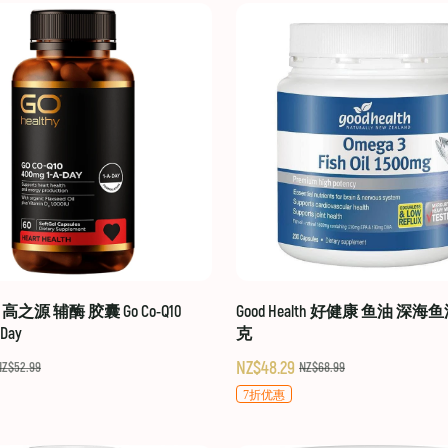
hy 高之源 辅酶 胶囊 Go Co-Q10
Good Health 好健康 鱼油 深海鱼
-Day
克
NZ$48.29
NZ$52.99
NZ$68.99
7折优惠