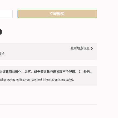
立即购买
查看地点信息
纽西兰
发货须知 1、因不可抗力因素：如天气过热导致商品融化，天灾、战争等导致包裹损毁不予理赔。 2、外包装箱完好，保健品内件胶囊破损、杂货等漏液问题不予赔付。 3、铁元，小安素，酵素液，玻璃瓶食用油，粉盐，会包泡泡纸，按照高要求打包，有爆罐、漏液均不予以理赔。 4、超过受理时限（签收后三天内未联系客服将不能申请售后） 5、首重不足1kg的包裹按1kg收费。 6、根据海关要求，海外直邮及保税仓产品必须提交收件人身份证信息（收件人姓名必须与上传身份证信息一致），否则将无法出库发货。 7、由于海外直邮产品路途遥远，在高温等不可控情况下，糖果、巧克力、口红、软胶囊会有软化变形的现象，建议收到产品后放入冰箱内冷却1-2小时再打开。
 When paying online, your payment information is protected.