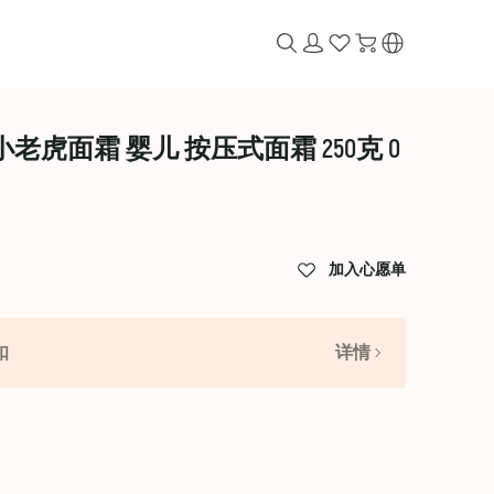
 小老虎面霜 婴儿 按压式面霜 250克 0
加入心愿单
扣
详情