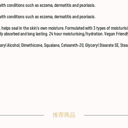
with conditions such as eczema, dermatitis and psoriasis.
with conditions such as eczema, dermatitis and psoriasis.
, helps seal in the skin’s own moisture. Formulated with 3 types of moisturi
ily absorbed and long lasting. 24 hour moisturising/hydration. Vegan Friendl
ryl Alcohol, Dimethicone, Squalane, Ceteareth-20, Glyceryl Stearate SE, Stear
推荐商品