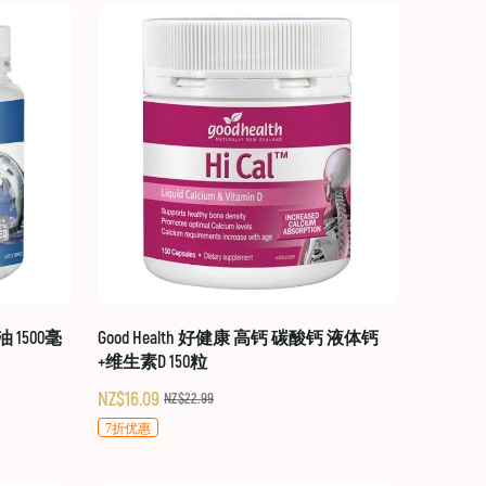
油 1500毫
Good Health 好健康 高钙 碳酸钙 液体钙
+维生素D 150粒
NZ$16.09
NZ$22.99
7折优惠