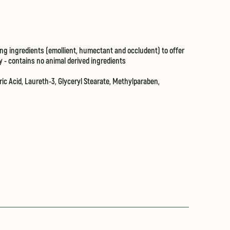
sing ingredients (emollient, humectant and occludent) to offer
y - contains no animal derived ingredients
ic Acid, Laureth-3, Glyceryl Stearate, Methylparaben,