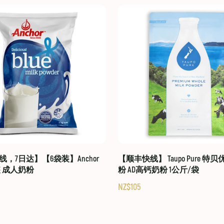
，7日达】【6袋装】Anchor
【顺丰快线】 Taupo Pure 特
装 成人奶粉
粉 AD高钙奶粉 1公斤/袋
NZ$105