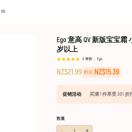
 US
Ego 意高 QV 新版宝宝霜
岁以上
0
评价
Ego
NZ$21.99
NZ$15.39
折后
促销活动
买满 1 件享受 30% 折
数量