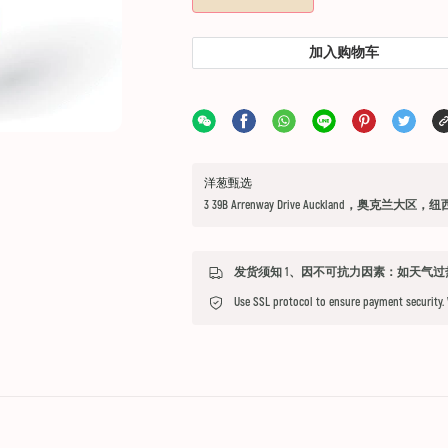
加入购物车
洋葱甄选
3 39B Arrenway Drive Auckland，奥克兰大区，
Use SSL protocol to ensure payment security.