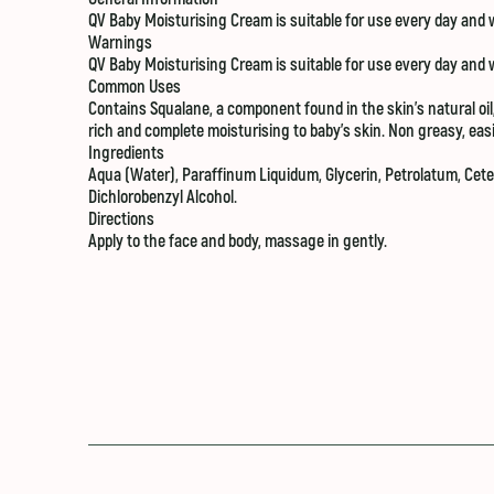
QV Baby Moisturising Cream is suitable for use every day and 
Warnings
QV Baby Moisturising Cream is suitable for use every day and 
Common Uses
Contains Squalane, a component found in the skin’s natural oil
rich and complete moisturising to baby’s skin. Non greasy, eas
Ingredients
Aqua (Water), Paraffinum Liquidum, Glycerin, Petrolatum, Cetea
Dichlorobenzyl Alcohol.
Directions
Apply to the face and body, massage in gently.