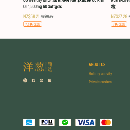
GO Healthy 高之源 红磷虾油 软胶囊 Go Krill
Nutra-Li
Oil 1,500mg 60 Softgels
粒
NZ$58.21
NZ$27.29
NZ$81.99
7.1折优惠
7折优惠
ABOUT US
Holiday activity
Private custom