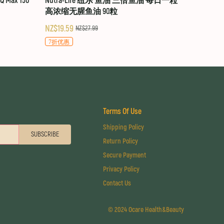
 Max 150
Nutra-Life 纽乐 鱼油 三倍鱼油 每日一粒
高浓缩无腥鱼油 90粒
NZ$19.59
NZ$27.99
7折优惠
Terms Of Use
Shipping Policy
SUBSCRIBE
Return Policy
Secure Payment
Privacy Policy
Contact Us
©
2024 Ocare Health&Beauty