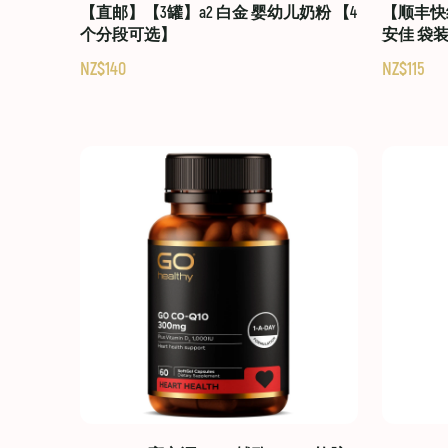
【直邮】【3罐】a2 白金 婴幼儿奶粉 【4
【顺丰快线
个分段可选】
安佳 袋
NZ$140
NZ$115