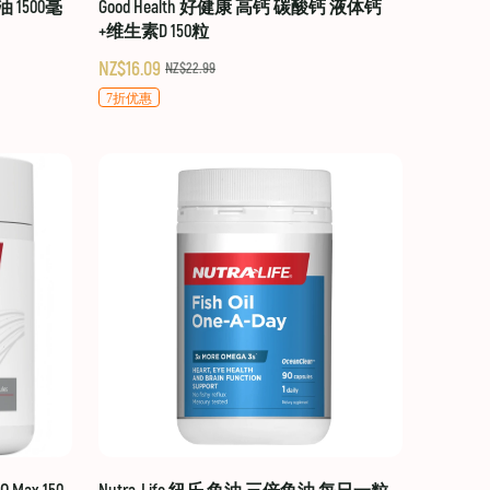
油 1500毫
Good Health 好健康 高钙 碳酸钙 液体钙
+维生素D 150粒
NZ$16.09
NZ$22.99
7折优惠