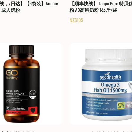
，7日达】【6袋装】Anchor
【顺丰快线】 Taupo Pure 特
装 成人奶粉
粉 AD高钙奶粉 1公斤/袋
NZ$105