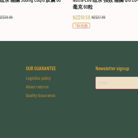
fe 纽乐 辅酶 300mg Coq10 胶囊 60
Nutra-Life 纽乐 强效 辅酶 Q10 Co-Q
毫克 60粒
NZ$19.59
NZ$38.99
NZ$27.99
7折优惠
OUR GUARANTEE
Newsletter signup
Logistics policy
About returns
Quality Assurance