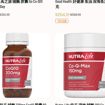
hy 高之源 辅酶 胶囊 Go Co-Q10
Good Health 好健康 鱼油 深海鱼
-Day
克
NZ$48.29
NZ$52.99
NZ$68.99
7折优惠