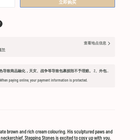
立即购买
查看地点信息
纽西兰
发货须知 1、因不可抗力因素：如天气过热导致商品融化，天灾、战争等导致包裹损毁不予理赔。 2、外包装箱完好，保健品内件胶囊破损、杂货等漏液问题不予赔付。 3、铁元，小安素，酵素液，玻璃瓶食用油，粉盐，会包泡泡纸，按照高要求打包，有爆罐、漏液均不予以理赔。 4、超过受理时限（签收后三天内未联系客服将不能申请售后） 5、首重不足1kg的包裹按1kg收费。 6、根据海关要求，海外直邮及保税仓产品必须提交收件人身份证信息（收件人姓名必须与上传身份证信息一致），否则将无法出库发货。 7、由于海外直邮产品路途遥远，在高温等不可控情况下，糖果、巧克力、口红、软胶囊会有软化变形的现象，建议收到产品后放入冰箱内冷却1-2小时再打开。
 When paying online, your payment information is protected.
ate brown and rich cream colouring. His sculptured paws and
 neckerchief, Stepping Stones is excited to cosy up with you.