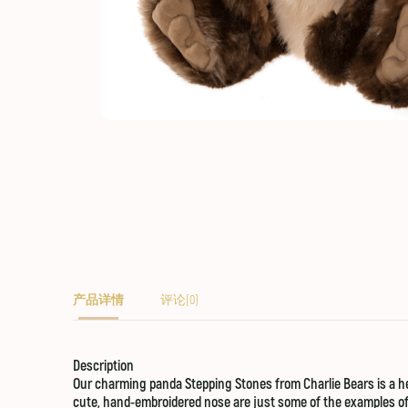
产品详情
评论(0)
Description
Our charming panda Stepping Stones from Charlie Bears is a h
cute, hand-embroidered nose are just some of the examples of t