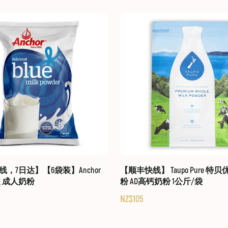
，7日达】【6袋装】Anchor
【顺丰快线】 Taupo Pure 特
装 成人奶粉
粉 AD高钙奶粉 1公斤/袋
NZ$105