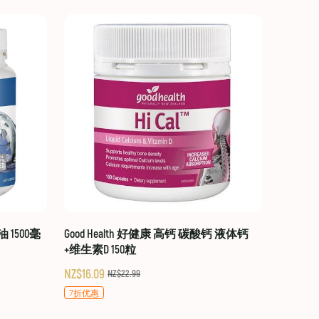
油 1500毫
Good Health 好健康 高钙 碳酸钙 液体钙
+维生素D 150粒
NZ$16.09
NZ$22.99
7折优惠