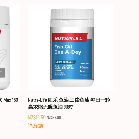
 Max 150
Nutra-Life 纽乐 鱼油 三倍鱼油 每日一粒
高浓缩无腥鱼油 90粒
NZ$19.59
NZ$27.99
7折优惠