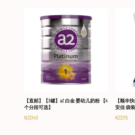
【直邮】【3罐】a2 白金 婴幼儿奶粉 【4
【顺丰快线
个分段可选】
安佳 袋
NZ$140
NZ$115