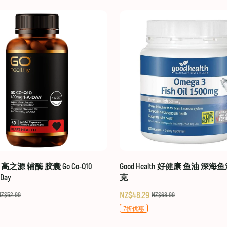
hy 高之源 辅酶 胶囊 Go Co-Q10
Good Health 好健康 鱼油 深海鱼
-Day
克
NZ$48.29
NZ$52.99
NZ$68.99
7折优惠