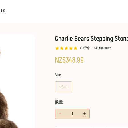
 US
Charlie Bears Stepping Ston
0
评价
Charlie Bears
NZ$348.99
Size
57cm
数量