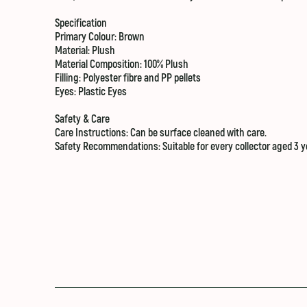
Specification
Primary Colour:
Brown
Material: Plush
Material Composition: 100% Plush
Filling: Polyester fibre and PP pellets
Eyes: Plastic Eyes
Safety & Care
Care Instructions:
Can be surface cleaned with care.
Safety Recommendations: Suitable for every collector aged 3 y