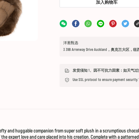
加入购物车
洋葱甄选
3 39B Arrenway Drive Auckland，奥克兰大区，
Use SSL protocol to ensure payment security.
efty and huggable companion from super soft plush in a scrumptious chocol
he expert love and care placed into his creation. Complete with a patterned