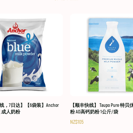
，7日达】【6袋装】Anchor
【顺丰快线】 Taupo Pure 特
装 成人奶粉
粉 AD高钙奶粉 1公斤/袋
NZ$105