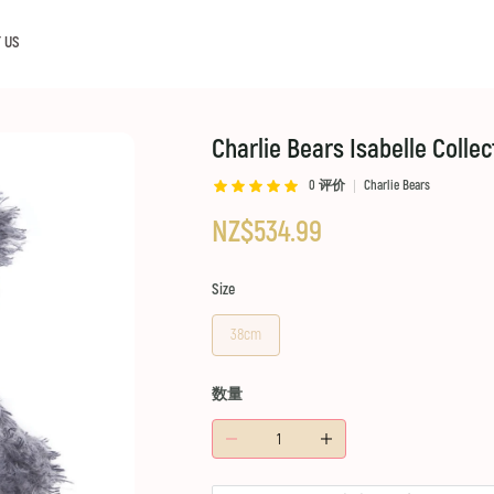
 US
Charlie Bears Isabelle Colle
0
评价
Charlie Bears
NZ$534.99
Size
38cm
数量