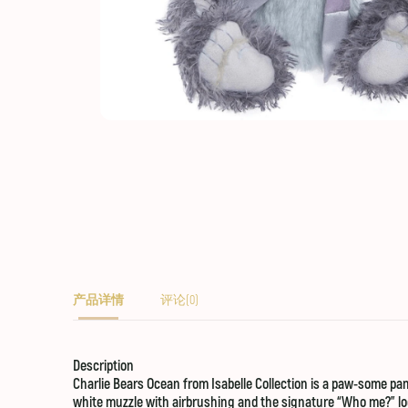
产品详情
评论(0)
Description
Charlie Bears Ocean from Isabelle Collection is a paw-some pa
white muzzle with airbrushing and the signature “Who me?” loo