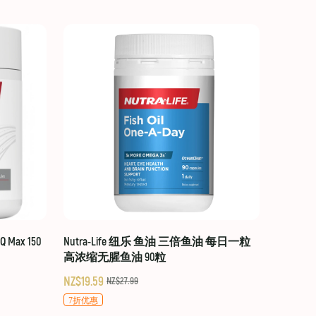
 Max 150
Nutra-Life 纽乐 鱼油 三倍鱼油 每日一粒
高浓缩无腥鱼油 90粒
NZ$19.59
NZ$27.99
7折优惠