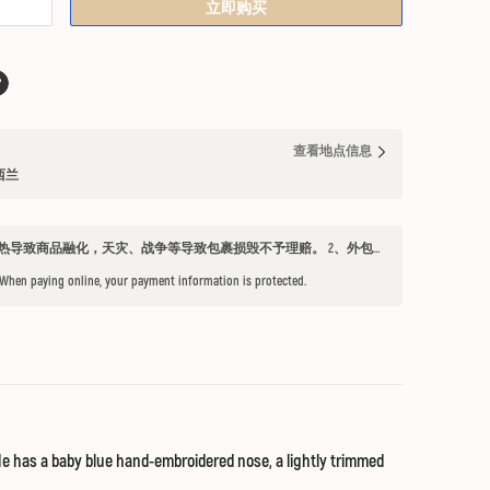
立即购买
查看地点信息
纽西兰
发货须知 1、因不可抗力因素：如天气过热导致商品融化，天灾、战争等导致包裹损毁不予理赔。 2、外包装箱完好，保健品内件胶囊破损、杂货等漏液问题不予赔付。 3、铁元，小安素，酵素液，玻璃瓶食用油，粉盐，会包泡泡纸，按照高要求打包，有爆罐、漏液均不予以理赔。 4、超过受理时限（签收后三天内未联系客服将不能申请售后） 5、首重不足1kg的包裹按1kg收费。 6、根据海关要求，海外直邮及保税仓产品必须提交收件人身份证信息（收件人姓名必须与上传身份证信息一致），否则将无法出库发货。 7、由于海外直邮产品路途遥远，在高温等不可控情况下，糖果、巧克力、口红、软胶囊会有软化变形的现象，建议收到产品后放入冰箱内冷却1-2小时再打开。
 When paying online, your payment information is protected.
He has a baby blue hand-embroidered nose, a lightly trimmed