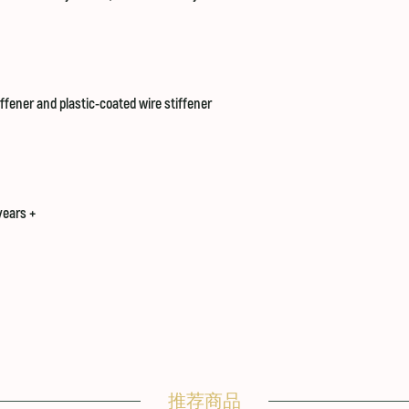
iffener and plastic-coated wire stiffener
years +
推荐商品