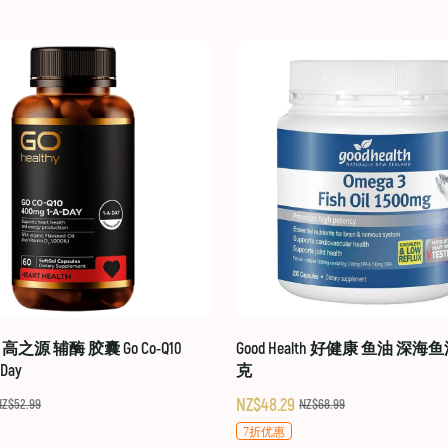
hy 高之源 辅酶 胶囊 Go Co-Q10
Good Health 好健康 鱼油 深海鱼
-Day
克
NZ$48.29
NZ$52.99
NZ$68.99
7折优惠