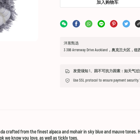
加入购物车
洋葱甄选
3 39B Arrenway Drive Auckland，奥克兰大区，
Use SSL protocol to ensure payment security.
nda crafted from the finest alpaca and mohair in sky blue and mauve tones. 
k we know you love, as well as tickly toes.