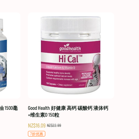
油 1500毫
Good Health 好健康 高钙 碳酸钙 液体钙
+维生素D 150粒
NZ$16.09
NZ$22.99
7折优惠