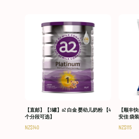
【直邮】【3罐】a2 白金 婴幼儿奶粉 【4
【顺丰快线
个分段可选】
安佳 袋
NZ$140
NZ$115