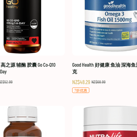
hy 高之源 辅酶 胶囊 Go Co-Q10
Good Health 好健康 鱼油 深海鱼
-Day
克
NZ$48.29
NZ$52.99
NZ$68.99
7折优惠