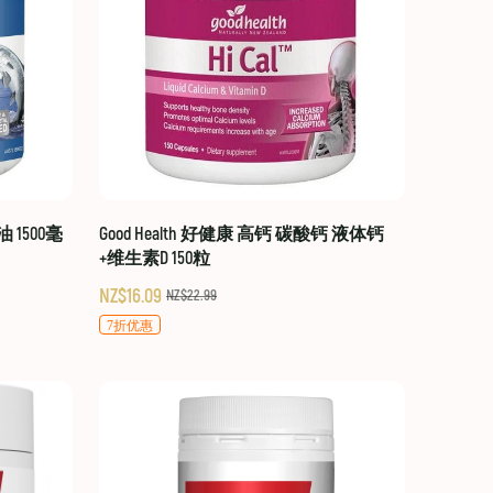
油 1500毫
Good Health 好健康 高钙 碳酸钙 液体钙
+维生素D 150粒
NZ$16.09
NZ$22.99
7折优惠