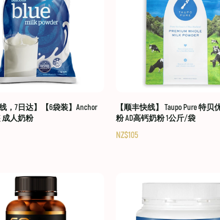
，7日达】【6袋装】Anchor
【顺丰快线】 Taupo Pure 特
装 成人奶粉
粉 AD高钙奶粉 1公斤/袋
NZ$105