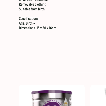
Removable clothing
Suitable from birth
Specifications
Age: Birth +
Dimensions: 13 x 30 x 16cm