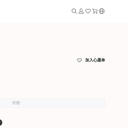
加入心愿单
售罄