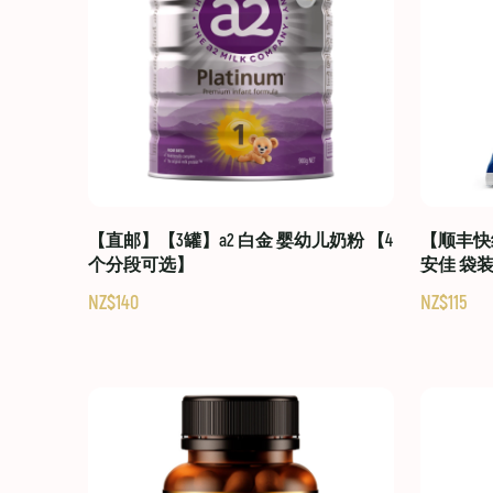
【直邮】【3罐】a2 白金 婴幼儿奶粉 【4
【顺丰快线
个分段可选】
安佳 袋
NZ$140
NZ$115