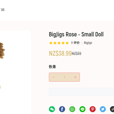
 US
BigJigs Rose - Small Doll
0
评价
Bigjigs
NZ$38.99
NZ$39
数量