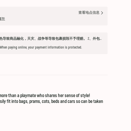
查看地点信息
纽西兰
发货须知 1、因不可抗力因素：如天气过热导致商品融化，天灾、战争等导致包裹损毁不予理赔。 2、外包装箱完好，保健品内件胶囊破损、杂货等漏液问题不予赔付。 3、铁元，小安素，酵素液，玻璃瓶食用油，粉盐，会包泡泡纸，按照高要求打包，有爆罐、漏液均不予以理赔。 4、超过受理时限（签收后三天内未联系客服将不能申请售后） 5、首重不足1kg的包裹按1kg收费。 6、根据海关要求，海外直邮及保税仓产品必须提交收件人身份证信息（收件人姓名必须与上传身份证信息一致），否则将无法出库发货。 7、由于海外直邮产品路途遥远，在高温等不可控情况下，糖果、巧克力、口红、软胶囊会有软化变形的现象，建议收到产品后放入冰箱内冷却1-2小时再打开。
 When paying online, your payment information is protected.
g more than a playmate who shares her sense of style!
asily fit into bags, prams, cots, beds and cars so can be taken