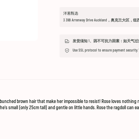
洋葱甄选
3 39B Arrenway Drive Auckland，奥克兰大区，
Use SSL protocol to ensure payment security.
nd bunched brown hair that make her impossible to resist! Rose loves nothin
she’s small (only 25cm tall) and gentle on little hands. Rose the ragdoll can e