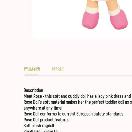
产品详情
评论(0)
Description
Meet Rose - this soft and cuddly doll has a lacy pink dress a
Rose Doll’s soft material makes her the perfect toddler doll as 
anywhere at any time!
Rose Doll conforms to current European safety standards.
Rose Doll product features:
Soft plush ragdoll
Small size - 25cm tall