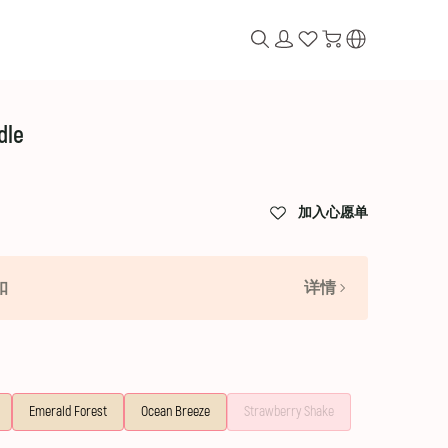
dle
加入心愿单
扣
详情
Emerald Forest
Ocean Breeze
Strawberry Shake