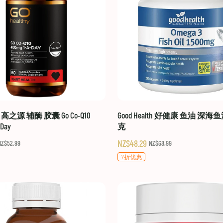
hy 高之源 辅酶 胶囊 Go Co-Q10
Good Health 好健康 鱼油 深海鱼
-Day
克
NZ$48.29
NZ$52.99
NZ$68.99
7折优惠