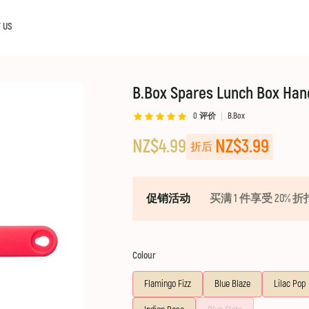
 US
B.Box Spares Lunch Box Han
0
评价
B.Box
NZ$4.99
NZ$3.99
折后
促销活动
买满 1 件享受 20% 折
Colour
Flamingo Fizz
Blue Blaze
Lilac Pop