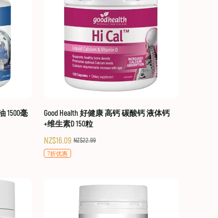
油 1500毫
Good Health 好健康 高钙 碳酸钙 液体钙
+维生素D 150粒
NZ$16.09
NZ$22.99
7折优惠