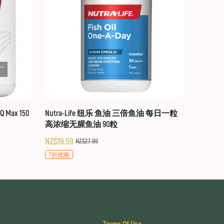
 Max 150
Nutra-Life 纽乐 鱼油 三倍鱼油 每日一粒
高浓缩无腥鱼油 90粒
NZ$19.59
NZ$27.99
7折优惠