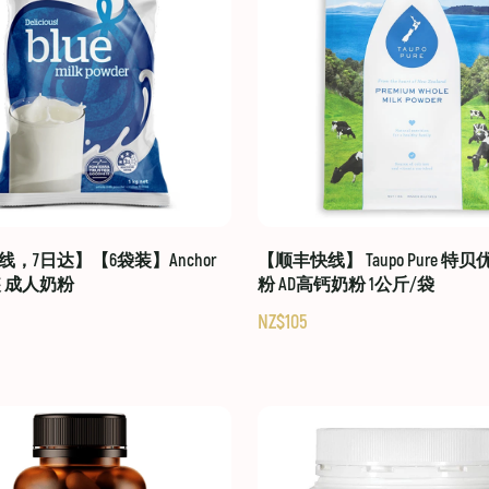
，7日达】【6袋装】Anchor
【顺丰快线】 Taupo Pure 特
装 成人奶粉
粉 AD高钙奶粉 1公斤/袋
NZ$105