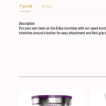
产品详情
评论(0)
Description
Put your own twist on the B.Box lunchbox with our spare lunchb
stretches around a button for easy attachment and flexi grip 