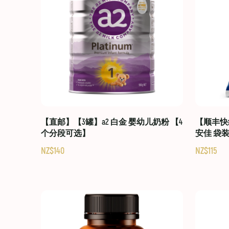
【直邮】【3罐】a2 白金 婴幼儿奶粉 【4
【顺丰快线
个分段可选】
安佳 袋
NZ$140
NZ$115