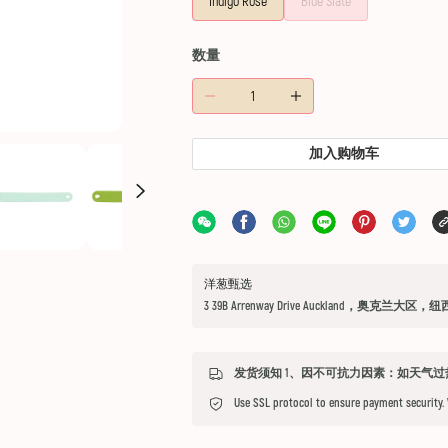
Indigo Rose
Blue Slate
数量
加入购物车
洋葱甄选
3 39B Arrenway Drive Auckland，奥克兰大区，
Use SSL protocol to ensure payment security.