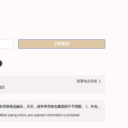
立即购买
查看地点信息
纽西兰
发货须知 1、因不可抗力因素：如天气过热导致商品融化，天灾、战争等导致包裹损毁不予理赔。 2、外包装箱完好，保健品内件胶囊破损、杂货等漏液问题不予赔付。 3、铁元，小安素，酵素液，玻璃瓶食用油，粉盐，会包泡泡纸，按照高要求打包，有爆罐、漏液均不予以理赔。 4、超过受理时限（签收后三天内未联系客服将不能申请售后） 5、首重不足1kg的包裹按1kg收费。 6、根据海关要求，海外直邮及保税仓产品必须提交收件人身份证信息（收件人姓名必须与上传身份证信息一致），否则将无法出库发货。 7、由于海外直邮产品路途遥远，在高温等不可控情况下，糖果、巧克力、口红、软胶囊会有软化变形的现象，建议收到产品后放入冰箱内冷却1-2小时再打开。
 When paying online, your payment information is protected.